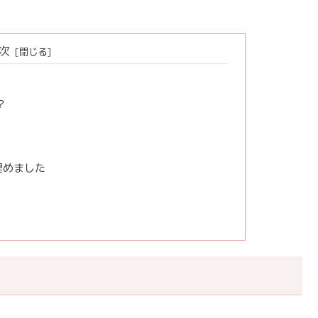
次
？
埋めました