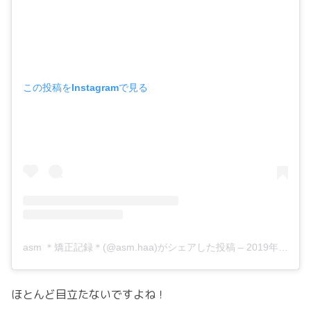
この投稿をInstagramで見る
asm ＊矯正記録＊(@asm.haa)がシェアした投稿
–
2019年 3月月4日午前12時17分PST
ほとんど目立たないですよね！