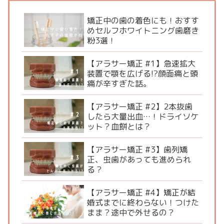
矯正中の歯の着色にも！おすす
めセルフホワイトニング歯磨き
粉3選！
【アラサー矯正 #1】急速拡大
装置で顎を広げる!?顔面痛と頭
痛が辛すぎた話。
【アラサー矯正 #2】2本抜歯
したら大量出血…！ドライソケ
ット？血餅とは？
【アラサー矯正 #3】歯列矯
正、虫歯があっても進められ
る？
【アラサー矯正 #4】矯正が結
婚式までに終わらない！つけた
まま？途中で外せるの？