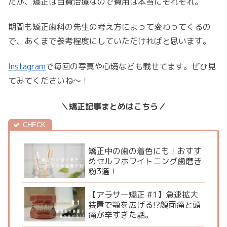
たが、矯正は自費治療なので費用は本当にそれぞれ。
期間も矯正歯科の先生の考え方によって変わってくるの
で、あくまで参考程度にしていただければと思います。
Instagram
で毎回の写真や心境なども載せてます。ぜひ見
てみてくださいね〜！
＼矯正記事まとめはこちら／
矯正中の歯の着色にも！おすす
めセルフホワイトニング歯磨き
粉3選！
【アラサー矯正 #1】急速拡大
装置で顎を広げる!?顔面痛と頭
痛が辛すぎた話。