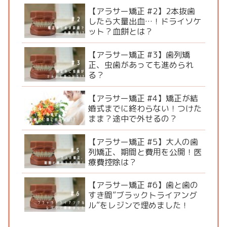
【アラサー矯正 #2】2本抜歯
したら大量出血…！ドライソケ
ット？血餅とは？
【アラサー矯正 #3】歯列矯
正、虫歯があっても進められ
る？
【アラサー矯正 #4】矯正が結
婚式までに終わらない！つけた
まま？途中で外せるの？
【アラサー矯正 #5】大人の歯
列矯正、期間と費用を公開！医
療費控除は？
【アラサー矯正 #6】歯と歯の
すき間”ブラックトライアング
ル”をレジンで埋めました！